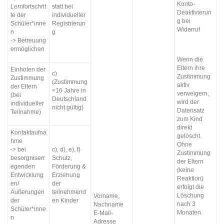
Konto-
Lernfortschrit
statt bei
Deaktivierun
te der
individueller
g bei
Schüler*inne
Registrierun
Widerruf
n
g
-> Betreuung
ermöglichen
Wenn die
Eltern ihre
Einholen der
c)
Zustimmung
Zustimmung
(Zustimmung
aktiv
der Eltern
<16 Jahre in
verweigern,
(bei
Deutschland
wird der
individueller
nicht gültig)
Datensatz
Teilnahme)
zum Kind
direkt
Kontaktaufna
gelöscht.
hme
Ohne
-> bei
c), d), e), f)
Zustimmung
besorgniserr
Schutz,
der Eltern
egenden
Förderung &
(keine
Entwicklung
Erziehung
Reaktion)
en/
der
erfolgt die
Äußerungen
teilnehmend
Löschung
Vorname,
der
en Kinder
nach 3
Nachname
Schüler*inne
Monaten.
E-Mail-
n
Adresse