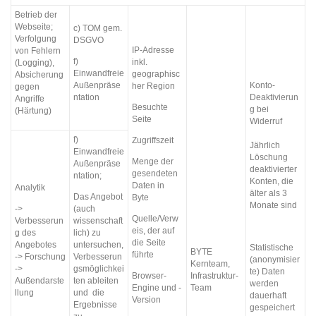
Betrieb der
Webseite;
c) TOM gem.
Verfolgung
DSGVO
IP-Adresse
von Fehlern
f)
inkl.
(Logging),
Einwandfreie
geographisc
Absicherung
Konto-
Außenpräse
her Region
gegen
Deaktivierun
ntation
Angriffe
Besuchte
g bei
(Härtung)
Seite
Widerruf
f)
Zugriffszeit
Jährlich
Einwandfreie
Löschung
Menge der
Außenpräse
deaktivierter
gesendeten
ntation;
Konten, die
Daten in
Analytik
älter als 3
Das Angebot
Byte
Monate sind
->
(auch
Quelle/Verw
Verbesserun
wissenschaft
eis, der auf
g des
lich) zu
die Seite
Angebotes
untersuchen,
Statistische
BYTE
führte
-> Forschung
Verbesserun
(anonymisier
Kernteam,
->
gsmöglichkei
te) Daten
Infrastruktur-
Browser-
Außendarste
ten ableiten
werden
Team
Engine und -
llung
und die
dauerhaft
Version
Ergebnisse
gespeichert