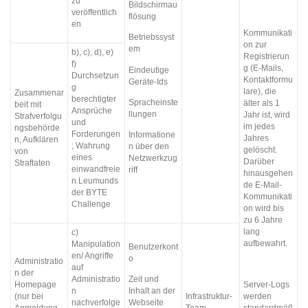
zu
Bildschirmau
veröffentlich
flösung
en
Kommunikati
Betriebssyst
on zur
em
b), c), d), e)
Registrierun
f)
g (E-Mails,
Eindeutige
Durchsetzun
Kontaktformu
Geräte-Ids
g
lare), die
Zusammenar
berechtigter
Spracheinste
älter als 1
beit mit
Ansprüche
llungen
Jahr ist, wird
Strafverfolgu
und
im jedes
ngsbehörde
Forderungen
Informatione
Jahres
n, Aufklären
; Wahrung
n über den
gelöscht.
von
eines
Netzwerkzug
Darüber
Straftaten
einwandfreie
riff
hinausgehen
n Leumunds
de E-Mail-
der BYTE
Kommunikati
Challenge
on wird bis
zu 6 Jahre
lang
c)
aufbewahrt.
Manipulation
Benutzerkont
en/ Angriffe
o
Administratio
auf
n der
Administratio
Zeit und
Homepage
Server-Logs
n
Inhalt an der
(nur bei
Infrastruktur-
werden
nachverfolge
Webseite
Anmeldung
Team