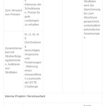
f)
Straftaten
Interesse der
wird die
Schulklasse
Speicherung
Zum Versand
n, Preise für
bis zum
von Preisen
gute
Abschluss
Leistungen
gespeichert,
zu erhalten
vorbehaltlich
behördlicher
Anweisunge
b), c), d), e)
n
f)
Durchsetzun
g
Zusammenar
berechtigter
beit mit
Ansprüche
Strafverfolgu
und
ngsbehörde
Forderungen
n, Aufklären
; Wahrung
von
eines
Straftaten
einwandfreie
n Leumunds
der BYTE
Challenge
Interne Projekt-/ Vereinsarbeit
Konto-