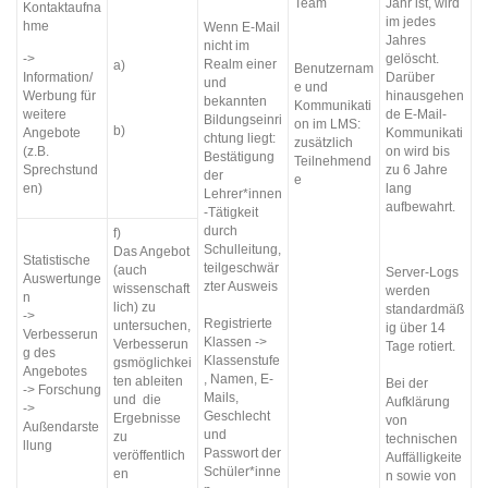
Team
Jahr ist, wird
Kontaktaufna
im jedes
hme
Wenn E-Mail
Jahres
nicht im
->
gelöscht.
Realm einer
a)
Benutzernam
Information/
Darüber
und
e und
Werbung für
hinausgehen
bekannten
Kommunikati
weitere
de E-Mail-
Bildungseinri
on im LMS:
b)
Angebote
Kommunikati
chtung liegt:
zusätzlich
(z.B.
on wird bis
Bestätigung
Teilnehmend
Sprechstund
zu 6 Jahre
der
e
en)
lang
Lehrer*innen
aufbewahrt.
-Tätigkeit
durch
f)
Schulleitung,
Das Angebot
Statistische
teilgeschwär
(auch
Server-Logs
Auswertunge
zter Ausweis
wissenschaft
werden
n
lich) zu
standardmäß
->
Registrierte
untersuchen,
ig über 14
Verbesserun
Klassen ->
Verbesserun
Tage rotiert.
g des
Klassenstufe
gsmöglichkei
Angebotes
, Namen, E-
ten ableiten
Bei der
-> Forschung
Mails,
und die
Aufklärung
->
Geschlecht
Ergebnisse
von
Außendarste
und
zu
technischen
llung
Passwort der
veröffentlich
Auffälligkeite
Schüler*inne
en
n sowie von