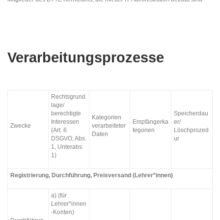
Verarbeitungsprozesse
Rechtsgrund
lage/
berechtigte
Speicherdau
Kategorien
Interessen
Empfängerka
er/
Zwecke
verarbeiteter
(Art. 6
tegorien
Löschprozed
Daten
DSGVO, Abs.
ur
1, Unterabs.
1)
Registrierung, Durchführung, Preisversand (Lehrer*innen)
a) (für
Lehrer*innen
-Konten)