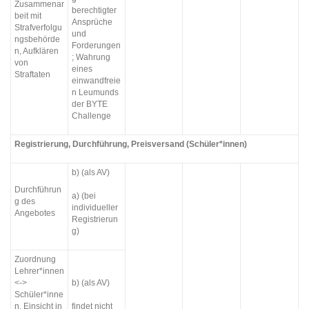
Zusammenar
berechtigter
beit mit
Ansprüche
Strafverfolgu
und
ngsbehörde
Forderungen
n, Aufklären
; Wahrung
von
eines
Straftaten
einwandfreie
n Leumunds
der BYTE
Challenge
Registrierung, Durchführung, Preisversand (Schüler*innen)
b) (als AV)
Durchführun
a) (bei
g des
individueller
Angebotes
Registrierun
g)
Zuordnung
Lehrer*innen
<->
b) (als AV)
Schüler*inne
n, Einsicht in
findet nicht