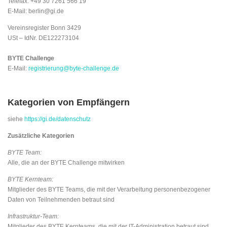
Telefax: +49 30 7261 566 19
E-Mail: berlin@gi.de
Vereinsregister Bonn 3429
USt – IdNr. DE122273104
BYTE Challenge
E-Mail:
registrierung@byte-challenge.de
Kategorien von Empfängern
siehe
https://gi.de/datenschutz
Zusätzliche Kategorien
BYTE Team:
Alle, die an der BYTE Challenge mitwirken
BYTE Kernteam:
Mitglieder des BYTE Teams, die mit der Verarbeitung personenbezogener
Daten von Teilnehmenden betraut sind
Infrastruktur-Team:
Mitglieder des BYTE Kernteams, die mit der IT-Administration betraut sind