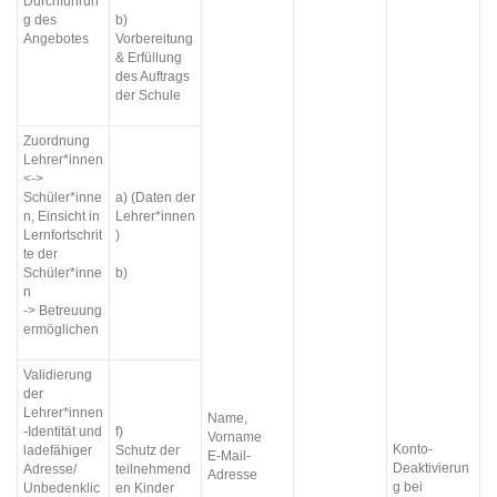
Durchführun
g des
b)
Angebotes
Vorbereitung
& Erfüllung
des Auftrags
der Schule
Zuordnung
Lehrer*innen
<->
Schüler*inne
a) (Daten der
n, Einsicht in
Lehrer*innen
Lernfortschrit
)
te der
Schüler*inne
b)
n
-> Betreuung
ermöglichen
Validierung
der
Lehrer*innen
Name,
-Identität und
f)
Vorname
Konto-
ladefähiger
Schutz der
E-Mail-
Deaktivierun
Adresse/
teilnehmend
Adresse
g bei
Unbedenklic
en Kinder