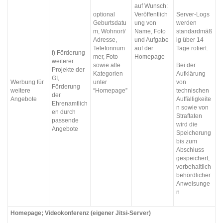
auf Wunsch:
optional
Veröffentlich
Server-Logs
Geburtsdatu
ung von
werden
m, Wohnort/
Name, Foto
standardmäß
Adresse,
und Aufgabe
ig über 14
Telefonnum
auf der
Tage rotiert.
f) Förderung
mer, Foto
Homepage
weiterer
sowie alle
Bei der
Projekte der
Kategorien
Aufklärung
GI,
Werbung für
unter
von
Förderung
weitere
“Homepage”
technischen
der
Angebote
Auffälligkeite
Ehrenamtlich
n sowie von
en durch
Straftaten
passende
wird die
Angebote
Speicherung
bis zum
Abschluss
gespeichert,
vorbehaltlich
behördlicher
Anweisunge
n
Homepage; Videokonferenz (eigener Jitsi-Server)