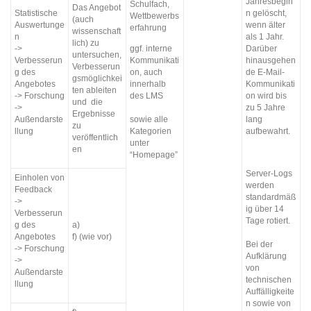
Jahresbegin
Schulfach,
Das Angebot
Statistische
n gelöscht,
Wettbewerbs
(auch
Auswertunge
wenn älter
erfahrung
wissenschaft
n
als 1 Jahr.
lich) zu
->
ggf. interne
Darüber
untersuchen,
Verbesserun
Kommunikati
hinausgehen
Verbesserun
g des
on, auch
de E-Mail-
gsmöglichkei
Angebotes
innerhalb
Kommunikati
ten ableiten
-> Forschung
des LMS
on wird bis
und die
->
zu 5 Jahre
Ergebnisse
Außendarste
sowie alle
lang
zu
llung
Kategorien
aufbewahrt.
veröffentlich
unter
en
“Homepage”
Server-Logs
Einholen von
werden
Feedback
standardmäß
->
ig über 14
Verbesserun
Tage rotiert.
g des
a)
Angebotes
f) (wie vor)
Bei der
-> Forschung
Aufklärung
->
von
Außendarste
technischen
llung
Auffälligkeite
n sowie von