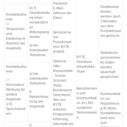
Passwort
Deaktivierte
b), f)
E-Mail-
Konten
Gewährleistu
Adresse der
Kontaktaufna
werden nach
ng eines
Eltern
hme
3 Monaten
verständlich
->
aus dem
en
Absprachen
Produktivsyst
Bildungsang
Benutzerna
und
em gelöscht.
ebotes
me/
Erklärung im
Pseudonym
Rahmen der
a) bei
(von BYTE
Angebote
individueller
erstellt)
Statistische
Teilnahme
BYTE
(anonymisier
Optional:
Kernteam,
te) Daten
Alter,
Kontaktaufna
Infrastruktur-
werden
Klassenstufe
hme
Team
dauerhaft
a) bei
, Schule,
gespeichert
individueller
->
Schulart,
Teilnahme
Information/
Staat,
Benutzernam
Werbung für
Bundesland,
f)
e und
Kommunikati
weitere
Geschlecht,
Bekanntmac
Kommunikati
on zur
Angebote
Wie von
hung der
on im LMS:
Registrierun
(z.B.
BYTE
Angebote
zusätzlich
g (E-Mails,
Sprechstund
erfahren,
Teilnehmend
Kontaktformu
en)
Programmier
e
lare) wird
erfahrung,
zum
Informatik als
f)