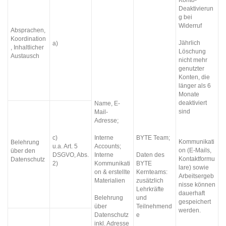
Deaktivierun
g bei
Widerruf
Absprachen,
Koordination
Jährlich
a)
, Inhaltlicher
Löschung
Austausch
nicht mehr
genutzter
Konten, die
länger als 6
Monate
deaktiviert
Name, E-
sind
Mail-
Adresse;
c)
Interne
BYTE Team;
Kommunikati
Belehrung
u.a. Art. 5
Accounts;
on (E-Mails,
über den
DSGVO, Abs.
Interne
Daten des
Kontaktformu
Datenschutz
2)
Kommunikati
BYTE
lare) sowie
on & erstellte
Kernteams:
Arbeitsergeb
Materialien
zusätzlich
nisse können
Lehrkräfte
dauerhaft
Belehrung
und
gespeichert
über
Teilnehmend
werden.
Datenschutz
e
inkl. Adresse