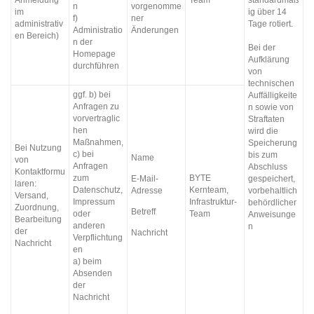
standardmäß
n
vorgenomme
im
ig über 14
f)
ner
administrativ
Tage rotiert.
Administratio
Änderungen
en Bereich)
n der
Bei der
Homepage
Aufklärung
durchführen
von
technischen
ggf. b) bei
Auffälligkeite
Anfragen zu
n sowie von
vorvertraglic
Straftaten
hen
wird die
Maßnahmen,
Speicherung
Bei Nutzung
c) bei
bis zum
Name
von
Anfragen
Abschluss
Kontaktformu
zum
BYTE
E-Mail-
gespeichert,
laren:
Datenschutz,
Kernteam,
Adresse
vorbehaltlich
Versand,
Impressum
Infrastruktur-
behördlicher
Zuordnung,
Betreff
oder
Team
Anweisunge
Bearbeitung
anderen
n
der
Nachricht
Verpflichtung
Nachricht
en
a) beim
Absenden
der
Nachricht