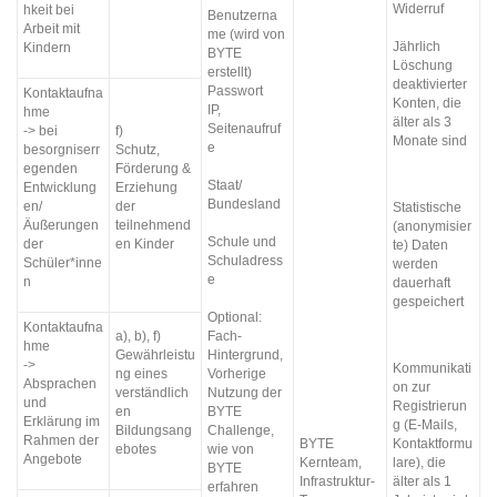
Widerruf
hkeit bei
Benutzerna
Arbeit mit
me (wird von
Jährlich
Kindern
BYTE
Löschung
erstellt)
deaktivierter
Passwort
Kontaktaufna
Konten, die
IP,
hme
älter als 3
Seitenaufruf
-> bei
f)
Monate sind
e
besorgniserr
Schutz,
egenden
Förderung &
Staat/
Entwicklung
Erziehung
Bundesland
en/
der
Statistische
Äußerungen
teilnehmend
(anonymisier
Schule und
der
en Kinder
te) Daten
Schuladress
Schüler*inne
werden
e
n
dauerhaft
gespeichert
Optional:
Kontaktaufna
a), b), f)
Fach-
hme
Gewährleistu
Hintergrund,
->
Kommunikati
ng eines
Vorherige
Absprachen
on zur
verständlich
Nutzung der
und
Registrierun
en
BYTE
Erklärung im
g (E-Mails,
Bildungsang
Challenge,
Rahmen der
BYTE
Kontaktformu
ebotes
wie von
Angebote
Kernteam,
lare), die
BYTE
Infrastruktur-
älter als 1
erfahren