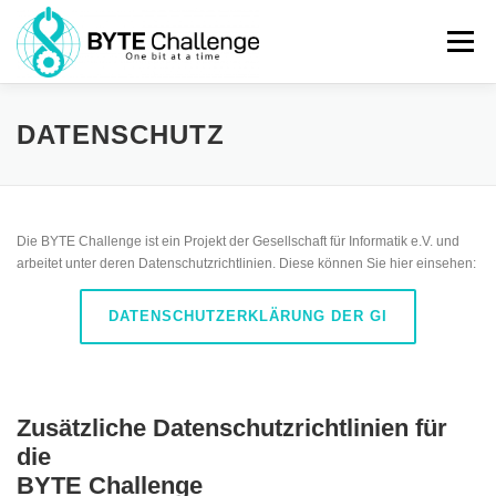
Zum
Inhalt
Menü
springen
KURSE
ÜBER BYTE
PARTNER
KONTAKT
DATENSCHUTZ
IMPRESSUM
BLOG
TEILNEHMEN
DE
Die BYTE Challenge ist ein Projekt der Gesellschaft für Informatik e.V. und
arbeitet unter deren Datenschutzrichtlinien. Diese können Sie hier einsehen:
UK
DATENSCHUTZERKLÄRUNG DER GI
EN
Zusätzliche Datenschutzrichtlinien für
die
BYTE Challenge