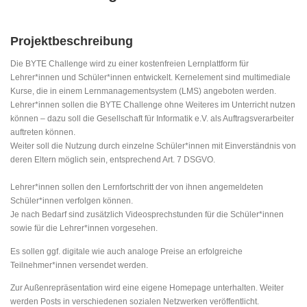
Projektbeschreibung
Die BYTE Challenge wird zu einer kostenfreien Lernplattform für
Lehrer*innen und Schüler*innen entwickelt. Kernelement sind multimediale
Kurse, die in einem Lernmanagementsystem (LMS) angeboten werden.
Lehrer*innen sollen die BYTE Challenge ohne Weiteres im Unterricht nutzen
können – dazu soll die Gesellschaft für Informatik e.V. als Auftragsverarbeiter
auftreten können.
Weiter soll die Nutzung durch einzelne Schüler*innen mit Einverständnis von
deren Eltern möglich sein, entsprechend Art. 7 DSGVO.
Lehrer*innen sollen den Lernfortschritt der von ihnen angemeldeten
Schüler*innen verfolgen können.
Je nach Bedarf sind zusätzlich Videosprechstunden für die Schüler*innen
sowie für die Lehrer*innen vorgesehen.
Es sollen ggf. digitale wie auch analoge Preise an erfolgreiche
Teilnehmer*innen versendet werden.
Zur Außenrepräsentation wird eine eigene Homepage unterhalten. Weiter
werden Posts in verschiedenen sozialen Netzwerken veröffentlicht.